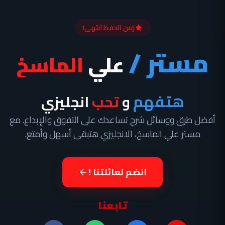
زمن الحفظ انتهى!
مستر /
علي
الماسخ
هتفهم
و
تحب
انجليزي
أفضل طرق ووسائل شرح تساعدك على التفوق والإبداع. مع
مستر علي الماسخ، الانجليزي هتبقى أسهل وأمتع.
انضم لعائلتنا !
تابعنا